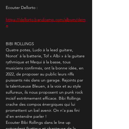
Ecouter Dellorto :
https://dellorto.bandcamp.com/album/dem
o
BIBI ROLLINGS
Quatre potes, Ludo à la lead guitare, 
Nonot' à la batterie, Tof « Albi » à la guitare 
rythmique et Mequi à la basse, tous 
musiciens confirmés, ont la bonne idée, en 
2022, de proposer au public leurs riffs 
puissants nés dans un garage. Rejoints par 
la talentueuse Bleuen, à la voix et au style 
sulfureux, ils nous proposent un punk rock 
incisif extrêmement efficace. Bibi Rollings 
crache des compos énergiques qui lui 
promettent un bel avenir. On n’a pas fini 
d’en entendre parler !
Ecouter Bibi Rollings dans le line up 
précedent (batteur et chanteuse de la 