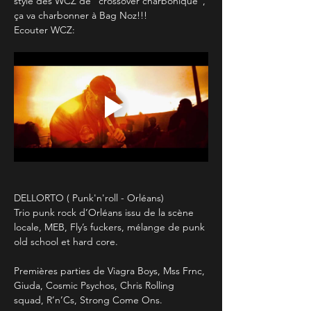
style des WCZ de "crossover charbonique", 
ça va charbonner à Bag Noz!!!
Ecouter WCZ:
DELLORTO ( Punk'n'roll - Orléans)
Trio punk rock d’Orléans issu de la scène 
locale, MEB, Fly’s fuckers, mélange de punk 
old school et hard core.
Premières parties de Viagra Boys, Mss Frnc, 
Giuda, Cosmic Psychos, Chris Rolling 
squad, R’n’Cs, Strong Come Ons.