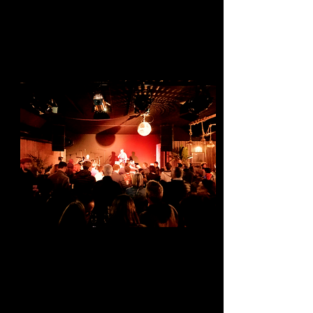
BAG NOZ
BAG NOZ, barque de la nuit en
breton, est une salle de spectacles de
300 places, un bar mais surtout un lieu
de vie.
BAG NOZ, piloté par l'association