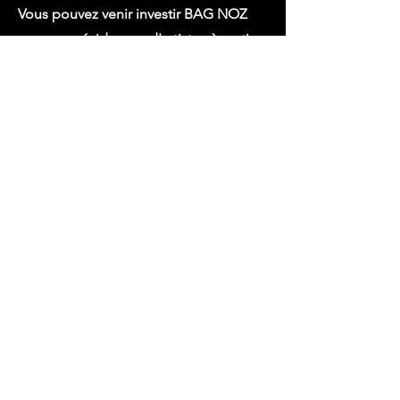
Vous pouvez venir investir BAG NOZ
pour vos résidences d'artistes à partir
d'un jour jusqu'à plusieurs semaines.
Les horaires seront à définir ensemble
afin de ne pas impacter l'activité de la
salle. Nous proposons un
accompagnement technique, la mise
à disposition du matériel technique,
l'hébergement de 8 personnes en
mobil home attenant.
Possibilité de catering.
Consultez la grille tarifaire.
TARIFS
IMAGES