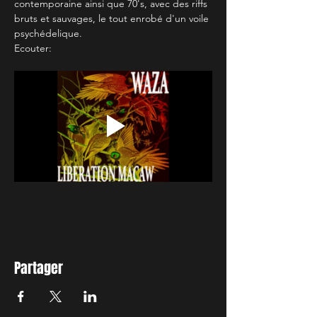
contemporaine ainsi que 70's, avec des riffs 
bruts et sauvages, le tout enrobé d'un voile 
psychédelique.
Ecouter:
Partager