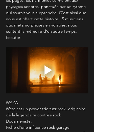
les pages, les harmonies se mêlent aux 
paysages sonores, ponctués par un rythme 
qui saurait vous surprendre. C’est ainsi que 
nous est offert cette histoire : 5 musiciens 
qui, métamorphosés en volatiles, nous 
content la mémoire d’un autre temps.
Ecouter:
WAZA
Waza est un power trio fuzz rock, originaire 
de la légendaire contrée rock 
Douarneniste. 
Riche d'une influence rock garage 