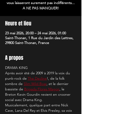
vous laisseront surement pas indifférents...
A NE PAS MANQUER!
Heure et lieu
23 mai 2026, 20:00 – 24 mai 2026, 01:00
Saint-Thonan, 1 Rue du Jardin des Lettres,
29800 Saint-Thonan, France
A propos
DRAMA KING
Après avoir été de 2009 à 2019 la voix du 
punk-rock de 
The Decline
!, de la folk 
sombre de 
Slim Wild Boar
, et le dernier 
bassiste de 
Brigada Flores Magon
, le 
Breton Kevin Gourdin revient en crooner 
social avec Drama King.
Musicalement, quelque part entre Nick 
Cave, Lana Del Rey et Elvis Presley, sa voix 