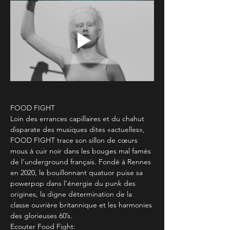
FOOD FIGHT
Loin des errances capillaires et du chahut 
disparate des musiques dites «actuelles», 
FOOD FIGHT trace son sillon de cœurs 
mous à cuir noir dans les bouges mal famés 
de l’underground français. Fondé à Rennes 
en 2020, le bouillonnant quatuor puise sa 
powerpop dans l’énergie du punk des 
origines, la digne détermination de la 
classe ouvrière britannique et les harmonies 
des glorieuses 60’s.
Ecouter Food Fight: