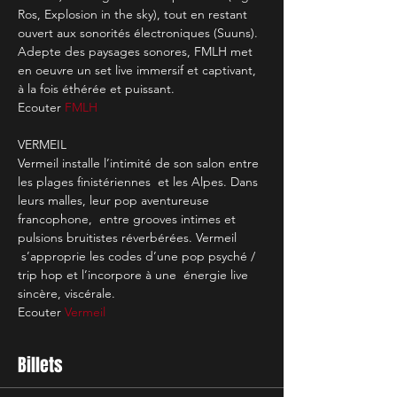
Ros, Explosion in the sky), tout en restant 
ouvert aux sonorités électroniques (Suuns). 
Adepte des paysages sonores, FMLH met 
en oeuvre un set live immersif et captivant, 
à la fois éthérée et puissant.
Ecouter 
FMLH
VERMEIL
Vermeil installe l’intimité de son salon entre 
les plages finistériennes  et les Alpes. Dans 
leurs malles, leur pop aventureuse 
francophone,  entre grooves intimes et 
pulsions bruitistes réverbérées. Vermeil 
 s’approprie les codes d’une pop psyché / 
trip hop et l’incorpore à une  énergie live 
sincère, viscérale.
Ecouter 
Vermeil
Billets