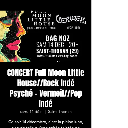
CONCERT Full Moon Little
House//Rock Indé
Psyché - Vermeil//Pop
Indé
sam. 14 déc.
  |  
Saint-Thonan
Ce soir 14 décembre, c'est la pleine lune,
rien de telle qu'une soirée teintée de