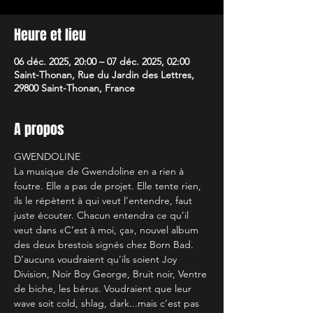
Heure et lieu
06 déc. 2025, 20:00 – 07 déc. 2025, 02:00
Saint-Thonan, Rue du Jardin des Lettres,
29800 Saint-Thonan, France
A propos
GWENDOLINE
La musique de Gwendoline en a rien à 
foutre. Elle a pas de projet. Elle tente rien, 
ils le répètent à qui veut l’entendre, faut 
juste écouter. Chacun entendra ce qu’il 
veut dans «C’est à moi, ça», nouvel album 
des deux brestois signés chez Born Bad. 
D’aucuns voudraient qu’ils soient Joy 
Division, Noir Boy George, Bruit noir, Ventre 
de biche, les bérus. Voudraient que leur 
wave soit cold, shlag, dark...mais c’est pas 