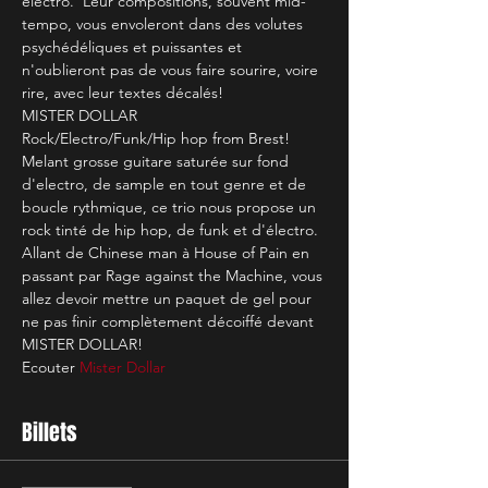
electro.  Leur compositions, souvent mid-
tempo, vous envoleront dans des volutes 
psychédéliques et puissantes et 
n'oublieront pas de vous faire sourire, voire 
rire, avec leur textes décalés! 
MISTER DOLLAR
Rock/Electro/Funk/Hip hop from Brest! 
Melant grosse guitare saturée sur fond 
d'electro, de sample en tout genre et de 
boucle rythmique, ce trio nous propose un 
rock tinté de hip hop, de funk et d'électro. 
Allant de Chinese man à House of Pain en 
passant par Rage against the Machine, vous 
allez devoir mettre un paquet de gel pour 
ne pas finir complètement décoiffé devant 
MISTER DOLLAR!
Ecouter 
Mister Dollar
Billets