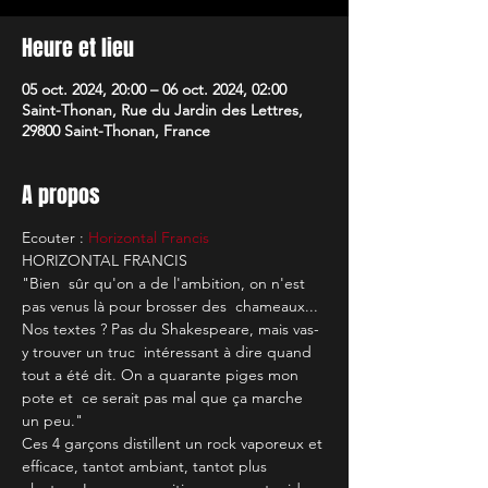
Heure et lieu
05 oct. 2024, 20:00 – 06 oct. 2024, 02:00
Saint-Thonan, Rue du Jardin des Lettres,
29800 Saint-Thonan, France
A propos
Ecouter : 
Horizontal Francis
HORIZONTAL FRANCIS
"Bien  sûr qu'on a de l'ambition, on n'est 
pas venus là pour brosser des  chameaux... 
Nos textes ? Pas du Shakespeare, mais vas-
y trouver un truc  intéressant à dire quand 
tout a été dit. On a quarante piges mon 
pote et  ce serait pas mal que ça marche 
un peu."
Ces 4 garçons distillent un rock vaporeux et 
efficace, tantot ambiant, tantot plus 