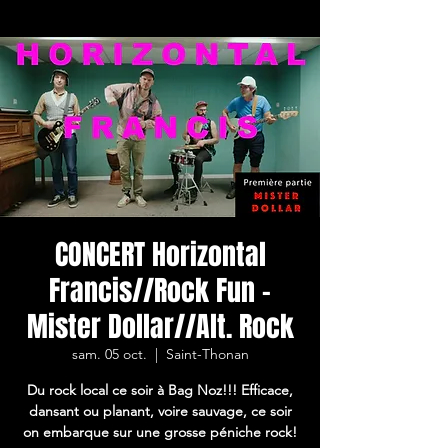
CONCERT Horizontal
Francis//Rock Fun -
Mister Dollar//Alt. Rock
sam. 05 oct.
  |  
Saint-Thonan
Du rock local ce soir à Bag Noz!!! Efficace,
dansant ou planant, voire sauvage, ce soir
on embarque sur une grosse péniche rock!