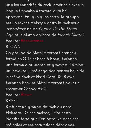
unis les sonorités du rock  américain avec la 
langue française à travers leurs EP 
éponyme. En  quelques sorte, le groupe 
est un savant mélange entre le rock sous 
 amphétamine de 
Queen Of The Stone 
Age
 et la plume délicate de 
Francis Cabrel
.
Ecouter 
Recouvrance
BLOWN
Ce groupe de Metal Alternatif Français 
formé en 2017 et basé à Brest, fusionne 
une formule puissante et groovy qui draine 
un  savoureux mélange des genres issus de 
la scène Rock et Hard-Core US. Blown 
fusionne Rock et Métal Alternatif pour un 
crossover Groovy HxC!
Ecouter 
Blown
KRAFT
Kraft est un groupe de rock du nord 
Finistère. De ses racines, il tire cette 
identité forte que l’on retrouve dans ses 
mélodies et ses saturations débridées.