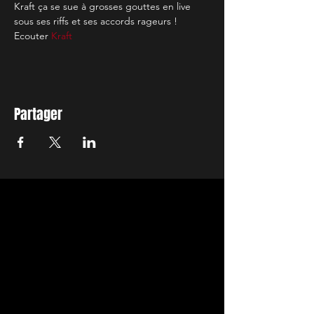
Kraft ça se sue à grosses gouttes en live 
sous ses riffs et ses accords rageurs !
Ecouter 
Kraft
Partager