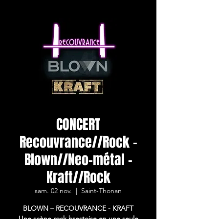
CONCERT
Recouvrance//Rock -
Blown//Neo-métal -
Kraft//Rock
sam. 02 nov.
  |  
Saint-Thonan
BLOWN – RECOUVRANCE - KRAFT
Une scène rock brestoise en une seule