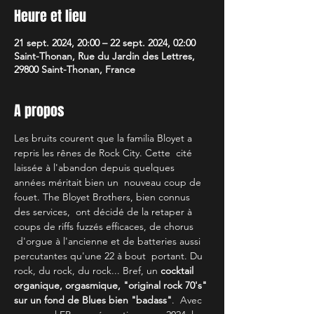
Heure et lieu
21 sept. 2024, 20:00 – 22 sept. 2024, 02:00
Saint-Thonan, Rue du Jardin des Lettres,
29800 Saint-Thonan, France
A propos
Les bruits courent que la familia Bloyet a 
repris les rênes de Rock City. Cette  cité 
laissée à l'abandon depuis quelques 
années méritait bien un  nouveau coup de 
fouet. The Bloyet Brothers, bien connus 
des services,  ont décidé de la retaper à 
coups de riffs fuzzés efficaces, de chorus 
 d'orgue à l'ancienne et de batteries aussi 
percutantes qu'une 22 à bout  portant. Du 
rock, du rock, du rock... Bref, un 
cocktail 
organique, orgasmique, "original rock 70's" 
sur un fond de Blues bien "badass"
.  Avec 