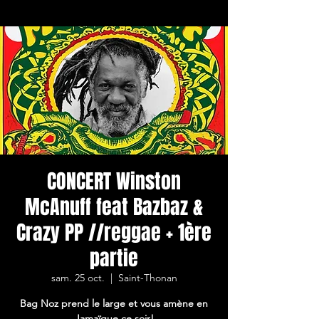
CONCERT Winston
McAnuff feat Bazbaz &
Crazy PP //reggae + 1ère
partie
sam. 25 oct.
  |  
Saint-Thonan
Bag Noz prend le large et vous amène en
Jamaïque ce soir!