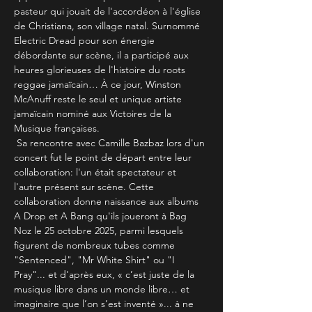
pasteur qui jouait de l'accordéon à l'église 
de Christiana, son village natal. Surnommé 
Electric Dread pour son énergie 
débordante sur scène, il a participé aux 
heures glorieuses de l'histoire du roots 
reggae jamaïcain… À ce jour, Winston 
McAnuff reste le seul et unique artiste 
jamaïcain nominé aux Victoires de la 
Musique françaises. 
 Sa rencontre avec Camille Bazbaz lors d'un 
concert fut le point de départ entre leur 
collaboration: l'un était spectateur et 
l'autre présent sur scène. Cette 
collaboration donne naissance aux albums 
A Drop et A Bang qu'ils joueront à Bag 
Noz le 25 octobre 2025, parmi lesquels 
figurent de nombreux tubes comme 
"Sentenced", "Mr White Shirt" ou "I 
Pray"... et d'après eux, « c’est juste de la 
musique libre dans un monde libre… et 
imaginaire que l’on s’est inventé »... à ne 