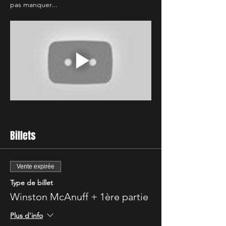
pas manquer...
Billets
Vente expirée
Type de billet
Winston McAnuff + 1ère partie
Plus d'info