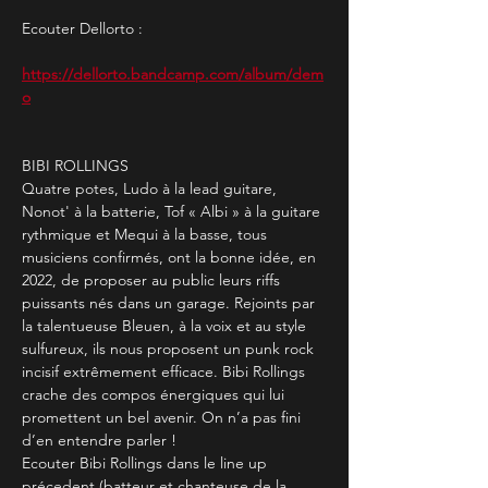
Ecouter Dellorto :
https://dellorto.bandcamp.com/album/dem
o
BIBI ROLLINGS
Quatre potes, Ludo à la lead guitare, 
Nonot' à la batterie, Tof « Albi » à la guitare 
rythmique et Mequi à la basse, tous 
musiciens confirmés, ont la bonne idée, en 
2022, de proposer au public leurs riffs 
puissants nés dans un garage. Rejoints par 
la talentueuse Bleuen, à la voix et au style 
sulfureux, ils nous proposent un punk rock 
incisif extrêmement efficace. Bibi Rollings 
crache des compos énergiques qui lui 
promettent un bel avenir. On n’a pas fini 
d’en entendre parler !
Ecouter Bibi Rollings dans le line up 
précedent (batteur et chanteuse de la 