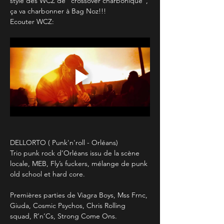
style des WCZ de "crossover charbonique", 
ça va charbonner à Bag Noz!!!
Ecouter WCZ:
DELLORTO ( Punk'n'roll - Orléans)
Trio punk rock d’Orléans issu de la scène 
locale, MEB, Fly’s fuckers, mélange de punk 
old school et hard core.
Premières parties de Viagra Boys, Mss Frnc, 
Giuda, Cosmic Psychos, Chris Rolling 
squad, R’n’Cs, Strong Come Ons.