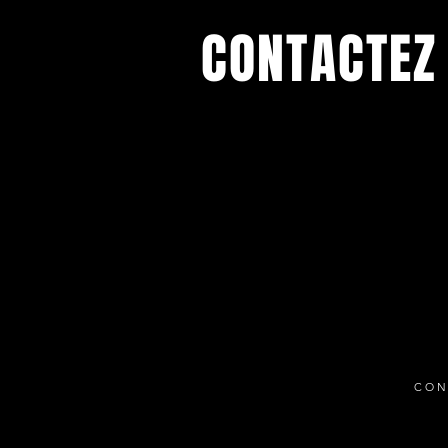
CONTACTEZ
Pour tout renseignement pour vos
évènements privés, résidences d'ar
toute autre information écrivez no
CON